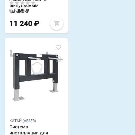
импульсным
0 ОТЗЫВОВ
смывом
11 240
₽
КИТАЙ (ABBER)
Система
инсталляции для