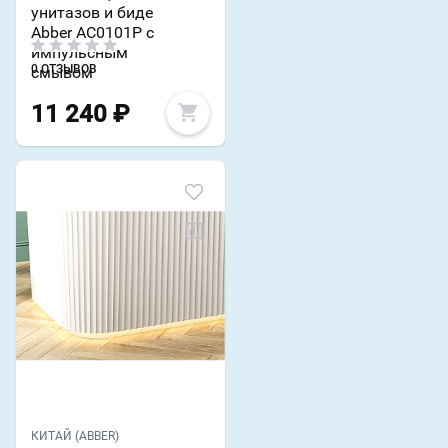
унитазов и биде
Abber AC0101P с
импульсным
0 ОТЗЫВОВ
смывом
11 240
₽
КИТАЙ (ABBER)