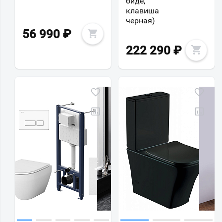
биде,
клавиша
черная)
56 990
₽
222 290
₽