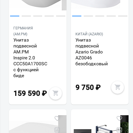
ГЕРМАНИЯ
(AM.PM)
КИТАЙ (AZARIO)
Унитаз
Унитаз
подвесной
подвесной
AM.PM
Azario Grado
Inspire 2.0
AZ0046
CCC50A1700SC
безободковый
с функцией
биде
9 750
₽
159 590
₽