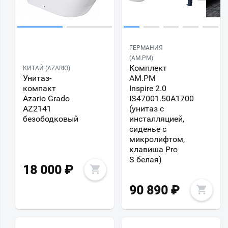
ГЕРМАНИЯ
(AM.PM)
Комплект
КИТАЙ (AZARIO)
Унитаз-
AM.PM
компакт
Inspire 2.0
Azario Grado
IS47001.50A1700
AZ2141
(унитаз с
безободковый
инсталляцией,
сиденье с
микролифтом,
клавиша Pro
S белая)
18 000
₽
90 890
₽