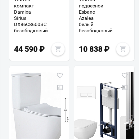
компакт
подвесной
Damixa
Esbano
Sirius
Azalea
DX86C8600SC
белый
безободковый
безободковый
44 590
₽
10 838
₽