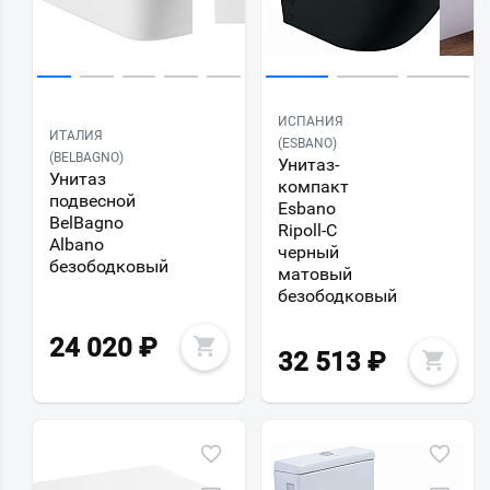
ИСПАНИЯ
ИТАЛИЯ
(ESBANO)
(BELBAGNO)
Унитаз-
Унитаз
компакт
подвесной
Esbano
BelBagno
Ripoll-С
Albano
черный
безободковый
матовый
безободковый
24 020
₽
32 513
₽