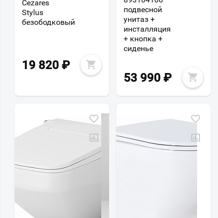
Cezares
подвесной
Stylus
унитаз +
безободковый
инсталляция
+ кнопка +
сиденье
19 820
₽
53 990
₽