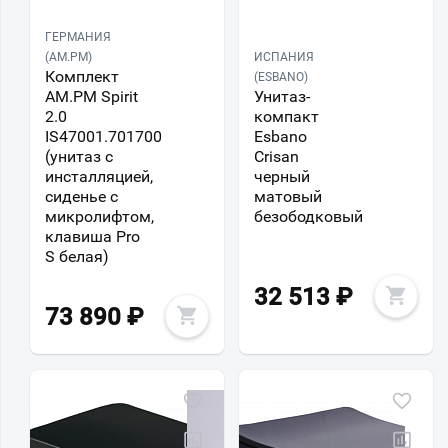
ГЕРМАНИЯ
(AM.PM)
ИСПАНИЯ
Комплект
(ESBANO)
AM.PM Spirit
Унитаз-
2.0
компакт
IS47001.701700
Esbano
(унитаз с
Crisan
инсталляцией,
черный
сиденье с
матовый
микролифтом,
безободковый
клавиша Pro
S белая)
32 513
₽
73 890
₽