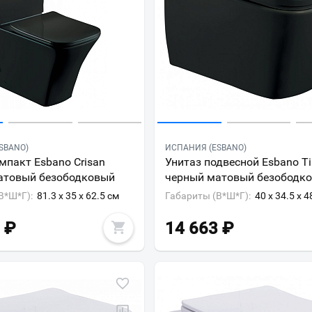
SBANO)
ИСПАНИЯ (ESBANO)
мпакт Esbano Crisan
Унитаз подвесной Esbano Ti
атовый безободковый
черный матовый безободк
В*Ш*Г):
81.3 x 35 x 62.5 см
Габариты (В*Ш*Г):
40 x 34.5 x 4
₽
14 663
₽