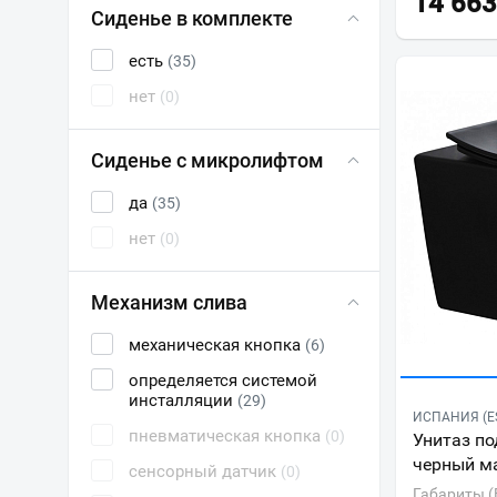
14 663
Сиденье в комплекте
есть
(35)
нет
(0)
Сиденье с микролифтом
да
(35)
нет
(0)
Механизм слива
механическая кнопка
(6)
определяется системой
инсталляции
(29)
ИСПАНИЯ (E
пневматическая кнопка
(0)
Унитаз по
черный м
сенсорный датчик
(0)
Габариты (