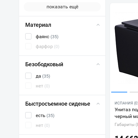
показать ещё
Материал
фаянс
(35)
фарфор
(0)
Безободковый
да
(35)
нет
(0)
Быстросъемное сиденье
ИСПАНИЯ (E
Унитаз по
есть
(35)
черный м
Габариты (
нет
(0)