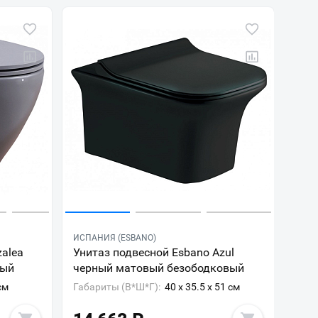
ИСПАНИЯ (ESBANO)
zalea
Унитаз подвесной Esbano Azul
вый
черный матовый безободковый
см
Габариты (В*Ш*Г):
40 x 35.5 x 51 см