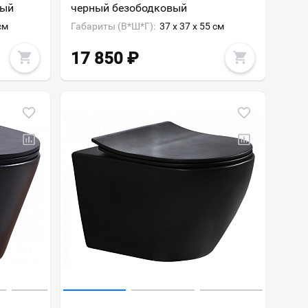
вый
черный безободковый
см
Габариты (В*Ш*Г):
37 x 37 x 55 см
17 850
₽