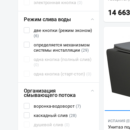
электронная кнопка
(0)
14 663
Режим слива воды
две кнопки (режим эконом)
(6)
определяется механизмом
системы инсталляции
(29)
одна кнопка (полный слив)
(0)
одна кнопка (старт-стоп)
(0)
Организация
смывающего потока
воронка-водоворот
(7)
каскадный слив
(28)
ИСПАНИЯ (E
душевой слив
(0)
Унитаз по