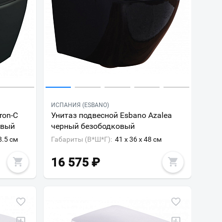
ИСПАНИЯ (ESBANO)
ron-C
Унитаз подвесной Esbano Azalea
овый
черный безободковый
8.5 см
Габариты (В*Ш*Г):
41 x 36 x 48 см
16 575
₽