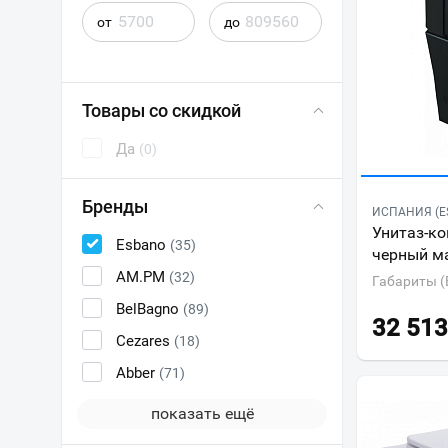
от
до
Товары со скидкой
Да
(0)
Бренды
ИСПАНИЯ (E
Унитаз-ко
Esbano
(35)
черный м
AM.PM
(32)
Габариты (
BelBagno
(89)
32 513
Cezares
(18)
Abber
(71)
показать ещё