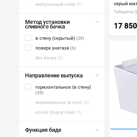
серый ма
импульсный слив
(0)
Габариты (
Метод установки
17 850
сливного бачка
в стену (скрытый)
(29)
поверх унитаза
(6)
без бачка
(0)
Направление выпуска
горизонтальное (в стену)
(35)
вертикальное (в пол)
(0)
косое (под углом)
(0)
Функция биде