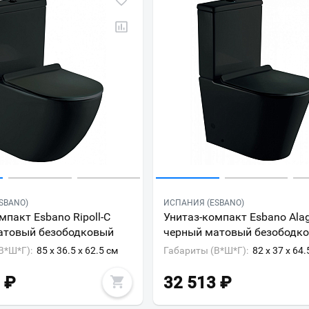
SBANO)
ИСПАНИЯ (ESBANO)
мпакт Esbano Ripoll-С
Унитаз-компакт Esbano Ala
атовый безободковый
черный матовый безободк
В*Ш*Г):
85 x 36.5 x 62.5 см
Габариты (В*Ш*Г):
82 x 37 x 64.
₽
32 513
₽