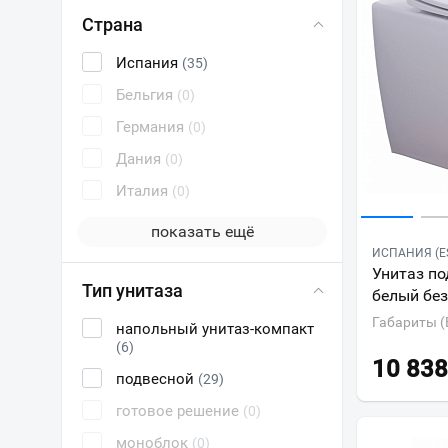
Страна
Испания
(35)
Бельгия
(0)
Германия
(0)
Дания
(0)
Италия
(0)
показать ещё
ИСПАНИЯ (E
Унитаз по
Тип унитаза
белый бе
Габариты (
напольный унитаз-компакт
(6)
10 838
подвесной
(29)
готовое решение
(0)
моноблок
(0)