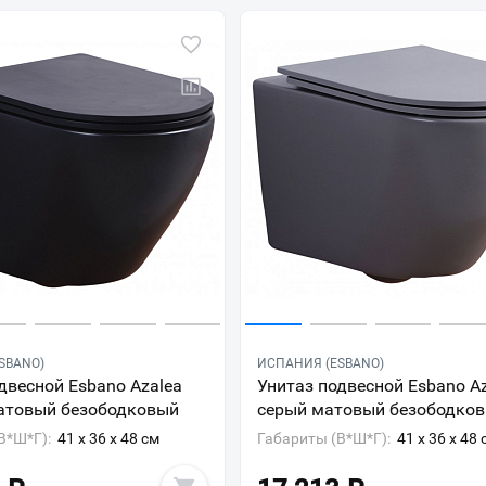
SBANO)
ИСПАНИЯ (ESBANO)
двесной Esbano Azalea
Унитаз подвесной Esbano A
атовый безободковый
серый матовый безободко
В*Ш*Г):
41 x 36 x 48 см
Габариты (В*Ш*Г):
41 x 36 x 48 
Ваш город
?