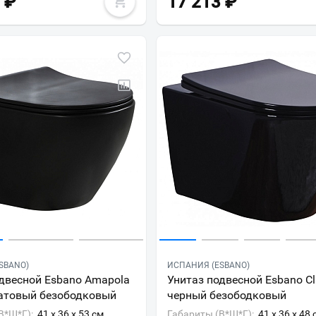
₽
17 213
₽
Всё верно
Сменить город
Москва
Мурманск
SBANO)
ИСПАНИЯ (ESBANO)
двесной Esbano Amapola
Унитаз подвесной Esbano Cl
атовый безободковый
черный безободковый
В*Ш*Г):
41 x 36 x 53 см
Габариты (В*Ш*Г):
41 x 36 x 48 