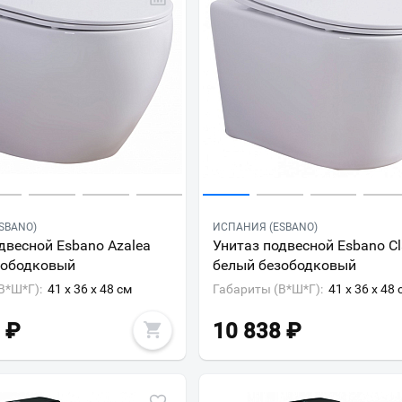
SBANO)
ИСПАНИЯ (ESBANO)
двесной Esbano Azalea
Унитаз подвесной Esbano Cl
зободковый
белый безободковый
В*Ш*Г):
41 x 36 x 48 см
Габариты (В*Ш*Г):
41 x 36 x 48 
₽
10 838
₽