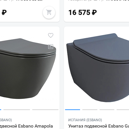
₽
16 575
₽
SBANO)
ИСПАНИЯ (ESBANO)
двесной Esbano Amapola
Унитаз подвесной Esbano Ga