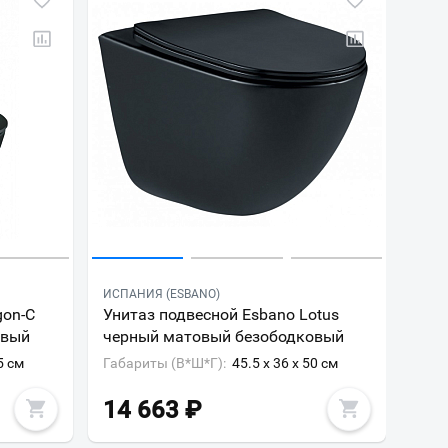
ИСПАНИЯ (ESBANO)
gon-C
Унитаз подвесной Esbano Lotus
овый
черный матовый безободковый
5 см
Габариты (В*Ш*Г):
45.5 x 36 x 50 см
14 663
₽