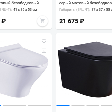
товый безободковый
серый матовый безободко
В*Ш*Г):
41 x 36 x 53 см
Габариты (В*Ш*Г):
37 x 37 x 55 
₽
21 675
₽