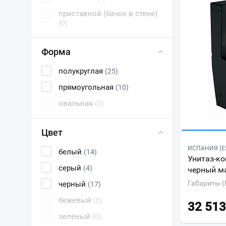
приставной (бачок в стене)
(0)
Форма
полукруглая
(25)
прямоугольная
(10)
овальная
(0)
Цвет
ИСПАНИЯ (E
белый
(14)
Унитаз-ко
серый
(4)
черный м
Габариты (
черный
(17)
бежевый
(0)
32 513
зеленый
(0)