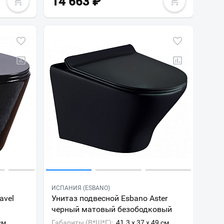
14 663
₽
ИСПАНИЯ (ESBANO)
avel
Унитаз подвесной Esbano Aster
черный матовый безободковый
см
Габариты (В*Ш*Г):
41.3 x 37 x 49 см