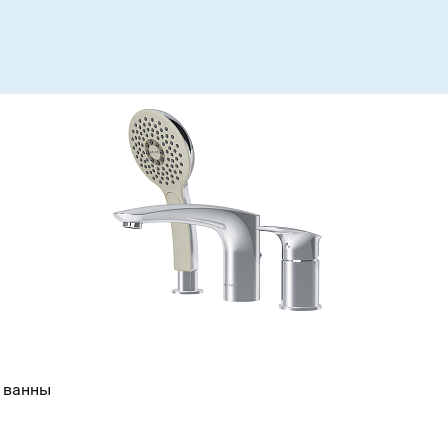
т ванны
Ваш город
?