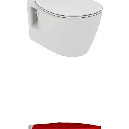
Всё верно
Сменить город
Москва
Мурманск
1