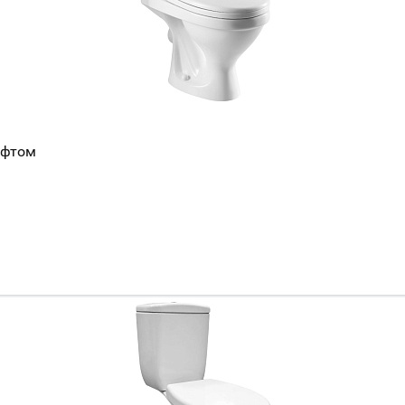
ифтом
Ваш город
?