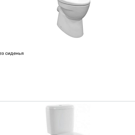
Всё верно
Сменить город
Москва
Мурманск
ез сиденья