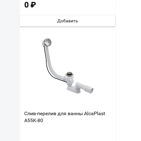
0
₽
Добавить
Слив-перелив для ванны AlcaPlast
A55K-80