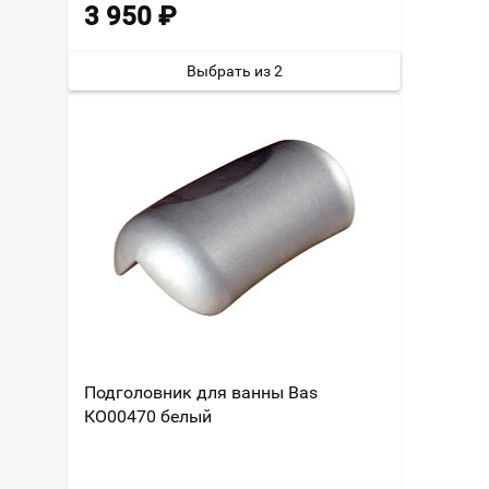
3 950
₽
Выбрать из 2
Подголовник для ванны Bas
КО00470 белый