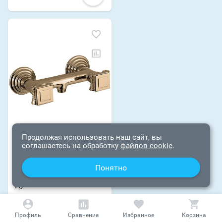
Ваш город
?
Всё верно
Сменить город
Продолжая использовать наш сайт, вы
соглашаетесь на обработку
файлов cookie
.
ИТАЛИЯ (CEZARES)
Смеситель Cezares
Понятно
Olimp DS-02-O для
душа
0 ОТЗЫВОВ