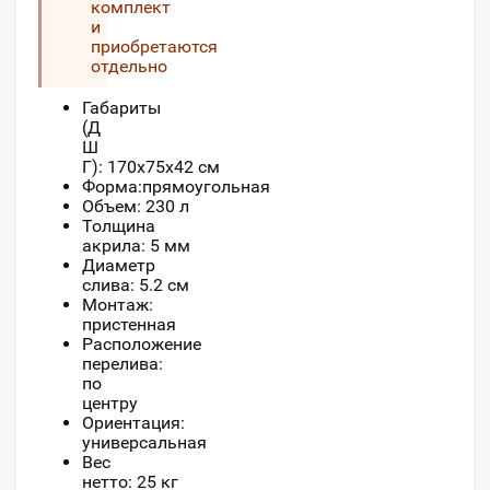
комплект
и
приобретаются
отдельно
Габариты
(Д
Ш
Г):
170
x75
x
42
см
Форма:прямоугольная
Объем: 230 л
Толщина
акрила: 5 мм
Диаметр
слива: 5.2 см
Монтаж:
пристенная
Расположение
перелива:
по
центру
Ориентация:
универсальная
Вес
нетто: 25 кг