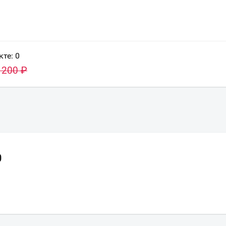
кте:
0
 200
₽
0