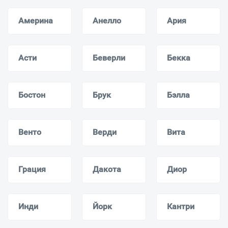
Америна
Анелло
Ария
Асти
Беверли
Бекка
Бостон
Брук
Бэлла
Венто
Верди
Вита
Грация
Дакота
Диор
Инди
Йорк
Кантри