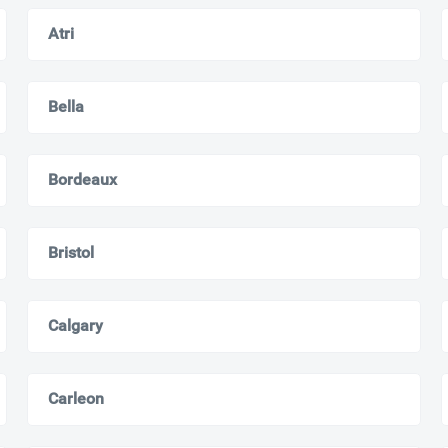
Atri
Всё верно
Сменить город
Москва
Мурманск
Bella
Bordeaux
Bristol
Calgary
Carleon