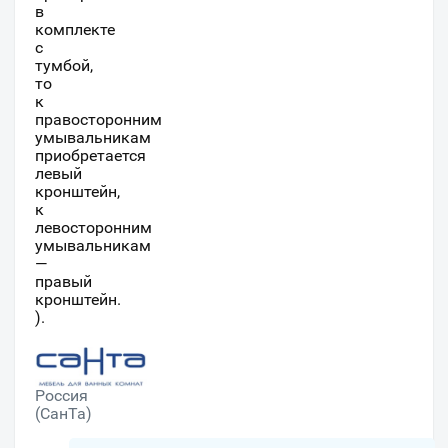
в
комплекте
с
тумбой,
то
к
правосторонним
умывальникам
приобретается
левый
кронштейн,
к
левосторонним
умывальникам
—
правый
кронштейн.
).
Россия
(СанТа)