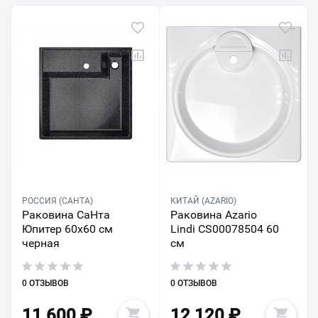
РОССИЯ (САНТА)
КИТАЙ (AZARIO)
Раковина СаНта
Раковина Azario
Юпитер 60х60 см
Lindi CS00078504 60
черная
см
0 ОТЗЫВОВ
0 ОТЗЫВОВ
11 600
₽
12 120
₽