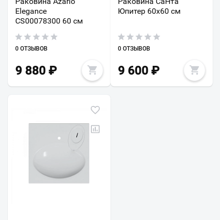
Раковина Azario
Раковина СаНта
Elegance
Юпитер 60х60 см
CS00078300 60 см
0 ОТЗЫВОВ
0 ОТЗЫВОВ
9 880
₽
9 600
₽