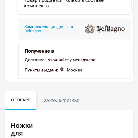
Товар продается только в составе
комплекта
Комплектующие для ванн
BelBagno
Получение в
Доставка:
уточняйте у менеджера
Пункты выдачи:
Москва
О ТОВАРЕ
ХАРАКТЕРИСТИКИ
Ножки
для