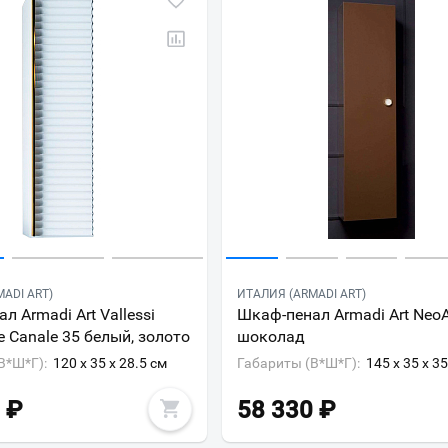
ADI ART)
ИТАЛИЯ (ARMADI ART)
л Armadi Art Vallessi
Шкаф-пенал Armadi Art NeoA
e Canale 35 белый, золото
шоколад
В*Ш*Г):
120 x 35 x 28.5 см
Габариты (В*Ш*Г):
145 x 35 x 3
₽
58 330
₽