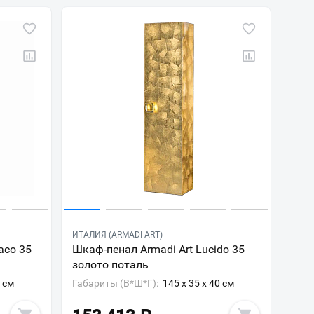
ИТАЛИЯ (ARMADI ART)
aco 35
Шкаф-пенал Armadi Art Lucido 35
золото поталь
0 см
Габариты (В*Ш*Г):
145 x 35 x 40 см