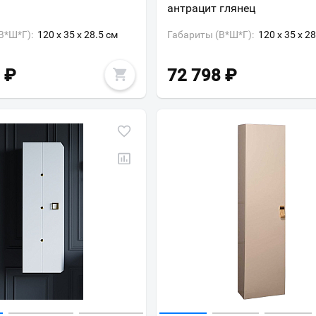
антрацит глянец
В*Ш*Г):
120 x 35 x 28.5 см
Габариты (В*Ш*Г):
120 x 35 x 2
₽
72 798
₽