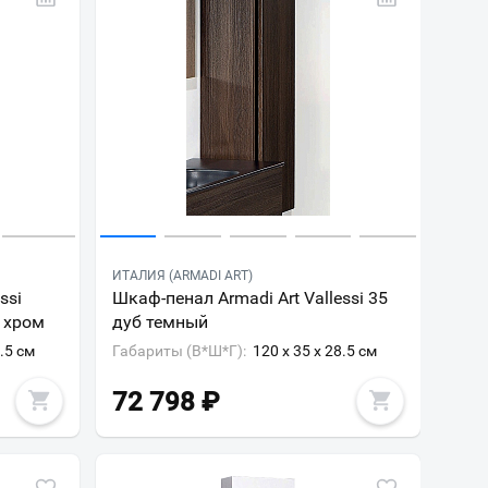
ИТАЛИЯ (ARMADI ART)
ssi
Шкаф-пенал Armadi Art Vallessi 35
, хром
дуб темный
8.5 см
Габариты (В*Ш*Г):
120 x 35 x 28.5 см
72 798
₽