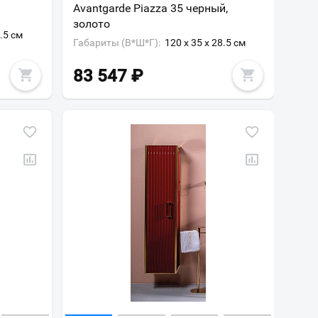
Avantgarde Piazza 35 черный,
золото
8.5 см
Габариты (В*Ш*Г):
120 x 35 x 28.5 см
83 547
₽