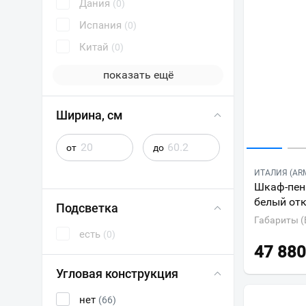
Дания
(0)
Испания
(0)
Китай
(0)
показать ещё
Ширина, см
от
до
ИТАЛИЯ (ARM
Шкаф-пена
белый от
Подсветка
Габариты (
есть
(0)
47 880
Угловая конструкция
нет
(66)