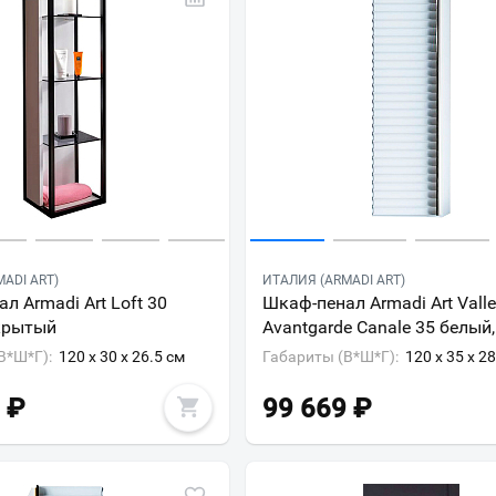
ADI ART)
ИТАЛИЯ (ARMADI ART)
л Armadi Art Loft 30
Шкаф-пенал Armadi Art Valle
крытый
Avantgarde Canale 35 белый
В*Ш*Г):
120 x 30 x 26.5 см
Габариты (В*Ш*Г):
120 x 35 x 2
₽
99 669
₽