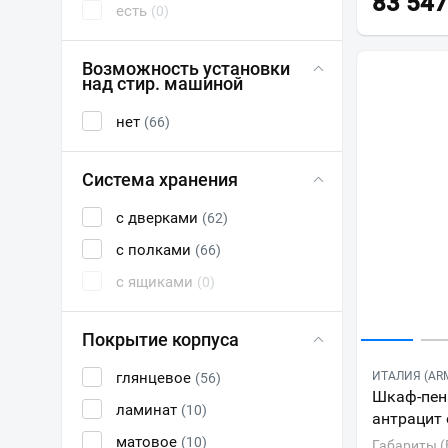
83 547
есть
(0)
Возможность установки
над стир. машиной
нет
(66)
Система хранения
с дверками
(62)
с полками
(66)
с ящиками
(0)
Покрытие корпуса
глянцевое
ИТАЛИЯ (ARM
(56)
Шкаф-пена
ламинат
(10)
антрацит
матовое
(10)
Габариты (