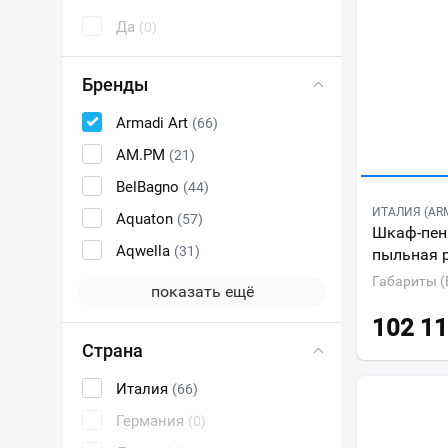
Да
(0)
Бренды
Armadi Art
(66)
AM.PM
(21)
BelBagno
(44)
ИТАЛИЯ (ARM
Aquaton
(57)
Шкаф-пена
Aqwella
(31)
пыльная 
Габариты (
показать ещё
102 1
Страна
Италия
(66)
Германия
(0)