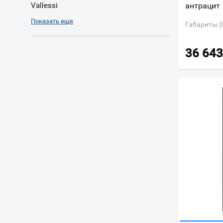
Vallessi
антрацит
Vallessi Avantgarde
Показать еще
Габариты (
36 643