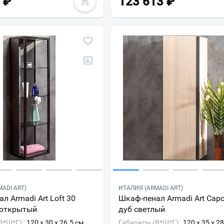
₽
123 613
₽
Всё верно
Сменить город
Москва
Мурманск
ADI ART)
ИТАЛИЯ (ARMADI ART)
л Armadi Art Loft 30
Шкаф-пенал Armadi Art Capo
 открытый
дуб светлый
В*Ш*Г):
120 x 30 x 26.5 см
Габариты (В*Ш*Г):
120 x 35 x 2