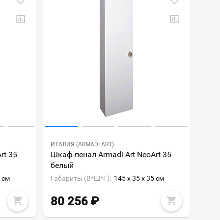
ИТАЛИЯ (ARMADI ART)
rt 35
Шкаф-пенал Armadi Art NeoArt 35
белый
5 см
Габариты (В*Ш*Г):
145 x 35 x 35 см
80 256
₽