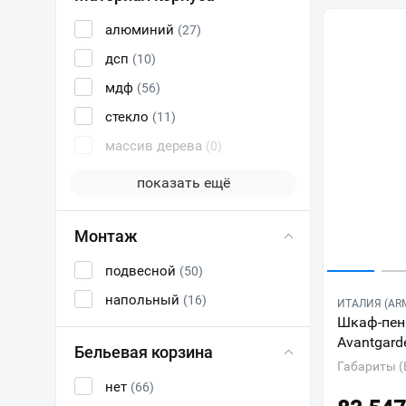
алюминий
(27)
дсп
(10)
мдф
(56)
стекло
(11)
массив дерева
(0)
показать ещё
Монтаж
подвесной
(50)
напольный
(16)
ИТАЛИЯ (ARM
Шкаф-пена
Avantgard
Бельевая корзина
Габариты (
нет
(66)