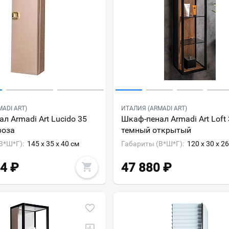
ADI ART)
ИТАЛИЯ (ARMADI ART)
л Armadi Art Lucido 35
Шкаф-пенал Armadi Art Loft
роза
темный открытый
В*Ш*Г):
145 x 35 x 40 см
Габариты (В*Ш*Г):
120 x 30 x 2
14
₽
47 880
₽