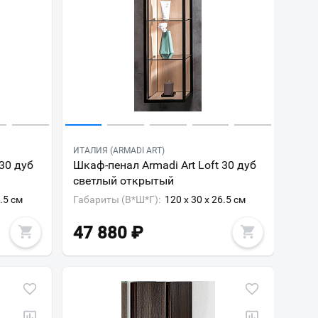
ИТАЛИЯ (ARMADI ART)
 30 дуб
Шкаф-пенал Armadi Art Loft 30 дуб
светлый открытый
6.5 см
Габариты (В*Ш*Г):
120 x 30 x 26.5 см
47 880
₽