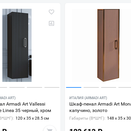
ADI ART)
ИТАЛИЯ (ARMADI ART)
л Armadi Art Vallessi
Шкаф-пенал Armadi Art Mon
e Linea 35 черный, хром
капучино, золото
В*Ш*Г):
120 x 35 x 28.5 см
Габариты (В*Ш*Г):
148 x 35 x 3
Ваш город
?