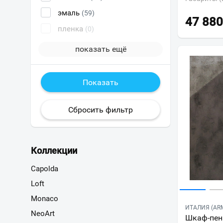
эмаль
(59)
47 880
пленка
(0)
показать ещё
Коллекции
Capolda
Loft
Monaco
ИТАЛИЯ (ARM
NeoArt
Шкаф-пена