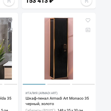
153 413
₽
ИТАЛИЯ (ARMADI ART)
lda 35
Шкаф-пенал Armadi Art Monaco 35
черный, золото
8.5 см
Габариты (В*Ш*Г):
148 x 35 x 30 см