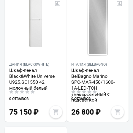
ДАНИЯ (BLACK&WHITE)
ИТАЛИЯ (BELBAGNO)
Шкаф-пенал
Шкаф-пенал
Black&White Universe
BelBagno Marino
U925.SC1550 42
SPC-MAR-450/1600-
молочный белый
1A-LED-TCH
универсальный с
0 ОТЗЫВОВ
0 ОТЗЫВОВ
подсветкой
75 150
₽
26 800
₽