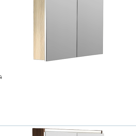
Всё верно
Сменить город
Москва
Мурманск
й