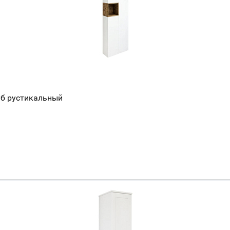
уб рустикальный
Ваш город
?