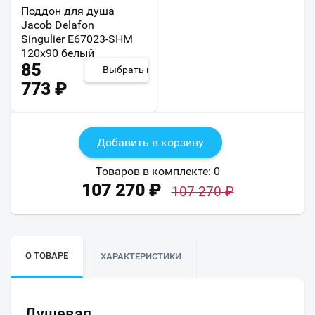
Поддон для душа
Jacob Delafon
Singulier E67023-SHM
120х90 белый
85
Выбрать из 9
773
₽
Добавить в корзину
Товаров в комплекте:
0
107 270
₽
107 270
₽
О ТОВАРЕ
ХАРАКТЕРИСТИКИ
Душевая