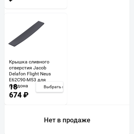
Крышка сливного
отверстия Jacob
Delafon Flight Neus
E62C90-M53 для
поддона
18
Выбрать из 3
674
₽
Нет в продаже