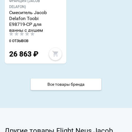
ФРАНЦИЯ (JACOB
DELAFON)
Смеситель Jacob
Delafon Toobi
E98719-CP для
ванны с душем
0 ОТЗЫВОВ
26 863
₽
Все товары бренда
Другие товары Flight Neus Jacob