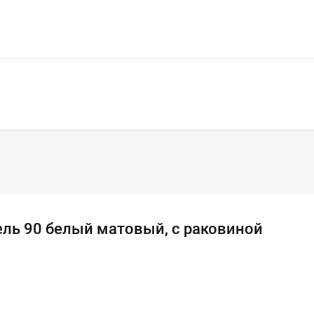
Всё верно
Сменить город
Москва
Мурманск
ель 90 белый матовый, c раковиной