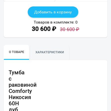
Добавить в корзину
Товаров в комплекте:
0
30 600
₽
30 600
₽
О ТОВАРЕ
ХАРАКТЕРИСТИКИ
Тумба
с
раковиной
Comforty
Никосия
60Н
дуб