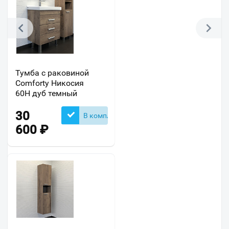
Тумба с раковиной
Comforty Никосия
60Н дуб темный
30
В комплекте
600
₽