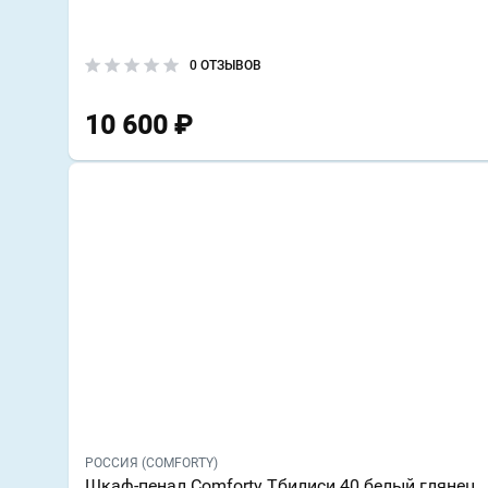
0 ОТЗЫВОВ
10 600
₽
РОССИЯ (COMFORTY)
Шкаф-пенал Comforty Тбилиси 40 белый глянец