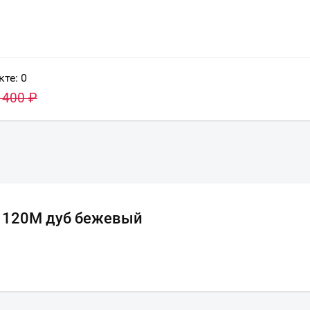
Всё верно
Сменить город
Москва
Мурманск
кте:
0
 400
₽
н 120М дуб бежевый