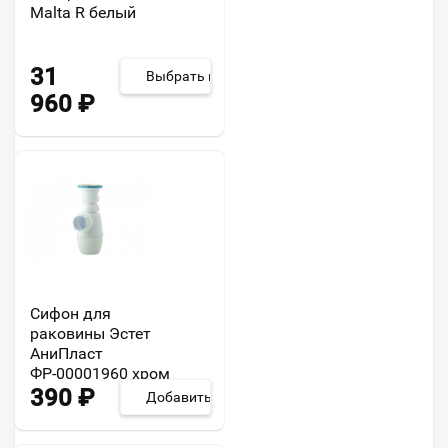
Malta R белый
31
Выбрать из 2
960
₽
Сифон для
раковины Эстет
АниПласт
ФР-00001960 хром
390
₽
Добавить