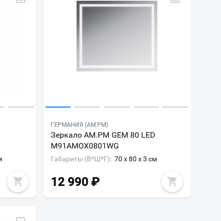
ГЕРМАНИЯ (AM.PM)
D
Зеркало AM.PM GEM 80 LED
M91AMOX0801WG
м
Габариты (В*Ш*Г):
70 x 80 x 3 см
12 990
₽