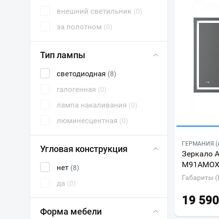
внешний светильник
(0)
за полотном
(0)
Тип лампы
светодиодная
(8)
галогенная
(0)
лампа накаливания
(0)
люминесцентная
(0)
ГЕРМАНИЯ (
Угловая конструкция
Зеркало 
M91AMOX
нет
(8)
Габариты (
да
(0)
19 590
Форма мебели