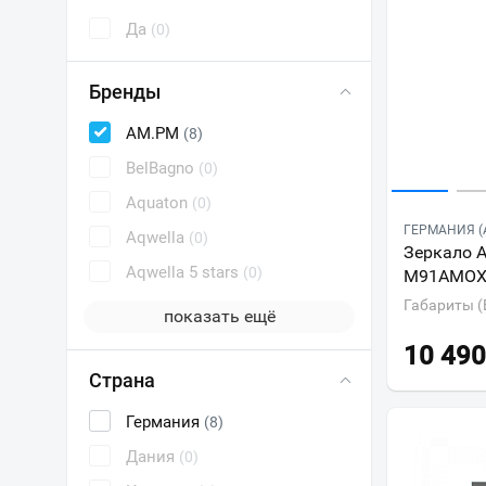
Да
(0)
Бренды
AM.PM
(8)
BelBagno
(0)
Aquaton
(0)
ГЕРМАНИЯ (
Aqwella
(0)
Зеркало 
Aqwella 5 stars
(0)
M91AMOX
Габариты (
показать ещё
10 490
Страна
Германия
(8)
Дания
(0)