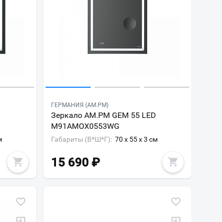
ГЕРМАНИЯ (AM.PM)
D
Зеркало AM.PM GEM 55 LED
M91AMOX0553WG
м
Габариты (В*Ш*Г):
70 x 55 x 3 см
15 690
₽