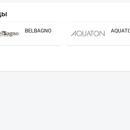
ды
BELBAGNO
AQUAT