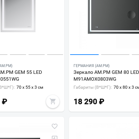
AM.PM)
ГЕРМАНИЯ (AM.PM)
AM.PM GEM 55 LED
Зеркало AM.PM GEM 80 LE
0551WG
M91AMOX0803WG
В*Ш*Г):
70 x 55 x 3 см
Габариты (В*Ш*Г):
70 x 80 x 3 с
₽
18 290
₽