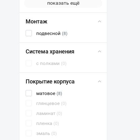
показать ещё
Монтаж
подвесной
(8)
Система хранения
с полками
(0)
Покрытие корпуса
матовое
(8)
глянцевое
(0)
ламинат
(0)
пленка
(0)
эмаль
(0)