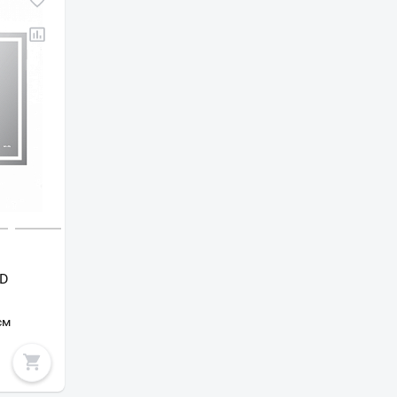
ED
см