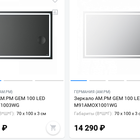
Ваш город
?
Всё верно
Сменить город
Москва
AM.PM)
ГЕРМАНИЯ (AM.PM)
AM.PM GEM 100 LED
Зеркало AM.PM GEM 100 L
Мурманск
1003WG
M91AMOX1001WG
В*Ш*Г):
70 x 100 x 3 см
Габариты (В*Ш*Г):
70 x 100 x 3 
₽
14 290
₽