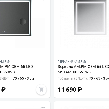
AM.PM)
ГЕРМАНИЯ (AM.PM)
AM.PM GEM 65 LED
Зеркало AM.PM GEM 65 LE
0653WG
M91AMOX0651WG
В*Ш*Г):
70 x 65 x 3 см
Габариты (В*Ш*Г):
70 x 65 x 3 с
₽
11 690
₽