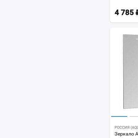
Дакота
4 785
Инди
Йорк
Капри
Колибри
Леон
Лиана
Лофт Урбан
Лофт Фабрик
Минима
Мира
Мишель
Оптима
Отель
РОССИЯ (AQ
Рене
Зеркало A