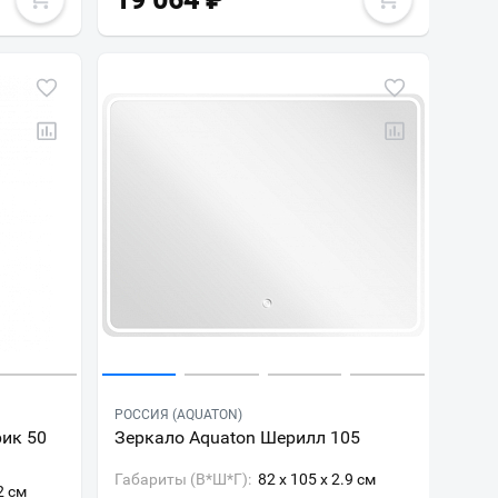
19 064
₽
РОССИЯ (AQUATON)
рик 50
Зеркало Aquaton Шерилл 105
Габариты (В*Ш*Г):
82 x 105 x 2.9 см
2 см