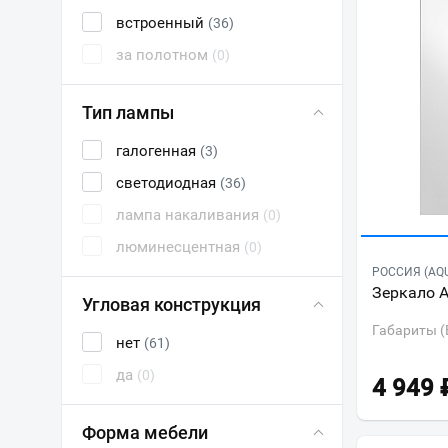
встроенный
(36)
за полотном
(0)
Тип лампы
галогенная
(3)
светодиодная
(36)
лампа накаливания
(0)
люминесцентная
(0)
РОССИЯ (AQ
Зеркало A
Угловая конструкция
Габариты (
нет
(61)
да
(0)
4 949
Форма мебели