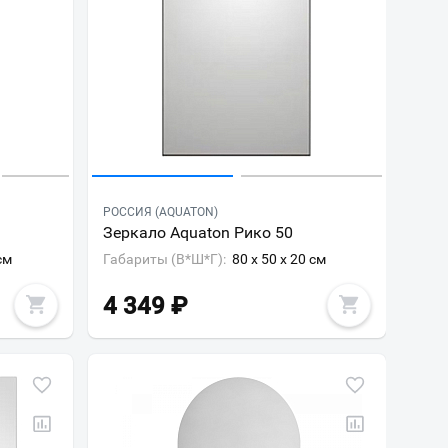
РОССИЯ (AQUATON)
Зеркало Aquaton Рико 50
см
Габариты (В*Ш*Г):
80 x 50 x 20 см
4 349
₽