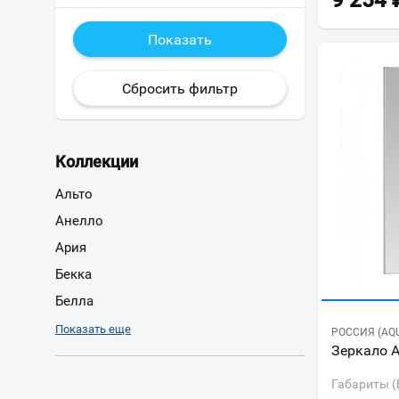
9 254
Коллекции
Альто
Анелло
Ария
Бекка
Белла
Брук
Показать еще
РОССИЯ (AQ
Зеркало 
Венто
Вита
Габариты (