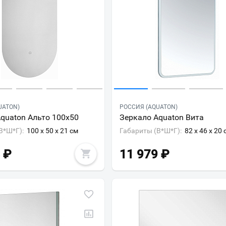
UATON)
РОССИЯ (AQUATON)
quaton Альто 100х50
Зеркало Aquaton Вита
В*Ш*Г):
100 x 50 x 21 см
Габариты (В*Ш*Г):
82 x 46 x 20 
₽
11 979
₽