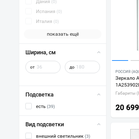
Дания
(0)
Испания
(0)
Италия
(0)
показать ещё
Ширина, см
от
до
РОССИЯ (AQ
Зеркало 
1A253902
Габариты (
Подсветка
20 699
есть
(39)
Вид подсветки
внешний светильник
(3)