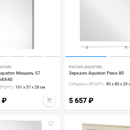
UATON)
РОССИЯ (AQUATON)
Aquaton Мишель 57
Зеркало Aquaton Рико 80
MIX40
Габариты (В*Ш*Г):
80 x 80 x 20 
В*Ш*Г):
101 x 57 x 28 см
₽
5 657
₽