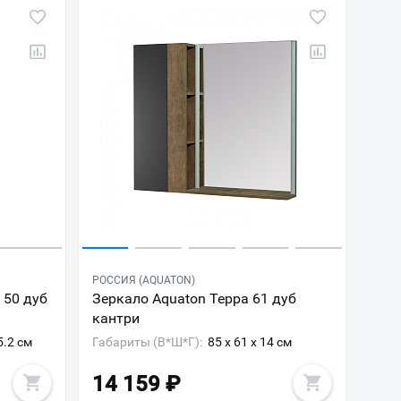
РОССИЯ (AQUATON)
 50 дуб
Зеркало Aquaton Терра 61 дуб
кантри
5.2 см
Габариты (В*Ш*Г):
85 x 61 x 14 см
14 159
₽