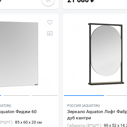
₽
21 680
₽
UATON)
РОССИЯ (AQUATON)
Aquaton Фиджи 60
Зеркало Aquaton Лофт Фаб
дуб кантри
В*Ш*Г):
85 x 60 x 20 см
Габариты (В*Ш*Г):
90 x 52 x 14.