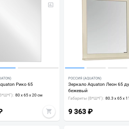
UATON)
РОССИЯ (AQUATON)
quaton Рико 65
Зеркало Aquaton Леон 65 д
бежевый
В*Ш*Г):
80 x 65 x 20 см
Габариты (В*Ш*Г):
80.3 x 65 x 1
₽
9 363
₽