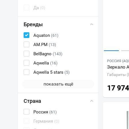
Да
(0)
Бренды
Aquaton
(61)
AM.PM
(13)
BelBagno
(143)
РОССИЯ (AQ
Aqwella
(16)
Зеркало A
Aqwella 5 stars
(5)
Габариты (
показать ещё
17 974
Страна
Россия
(61)
Германия
(0)