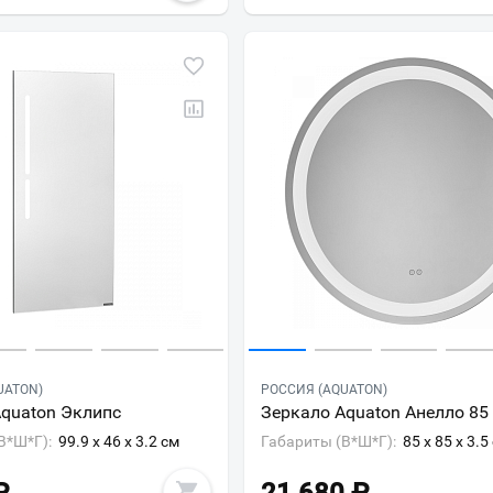
Всё верно
Сменить город
Москва
Мурманск
UATON)
РОССИЯ (AQUATON)
Aquaton Эклипс
Зеркало Aquaton Анелло 85
В*Ш*Г):
99.9 x 46 x 3.2 см
Габариты (В*Ш*Г):
85 x 85 x 3.5