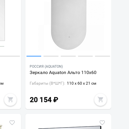
РОССИЯ (AQUATON)
Зеркало Aquaton Альто 110х60
см
Габариты (В*Ш*Г):
110 x 60 x 21 см
20 154
₽