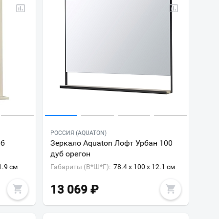
РОССИЯ (AQUATON)
уб
Зеркало Aquaton Лофт Урбан 100
дуб орегон
1.9 см
Габариты (В*Ш*Г):
78.4 x 100 x 12.1 см
13 069
₽