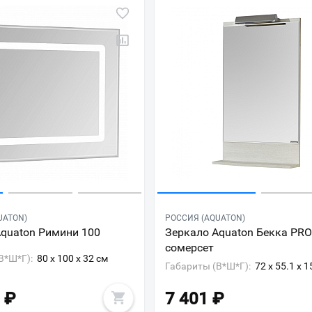
UATON)
РОССИЯ (AQUATON)
Aquaton Римини 100
Зеркало Aquaton Бекка PRO
сомерсет
В*Ш*Г):
80 x 100 x 32 см
Габариты (В*Ш*Г):
72 x 55.1 x 1
Ваш город
?
₽
7 401
₽