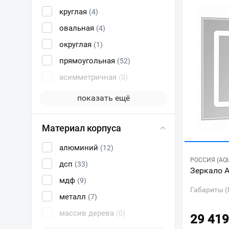
круглая
(4)
овальная
(4)
округлая
(1)
прямоугольная
(52)
асимметричная
(0)
показать ещё
Материал корпуса
алюминий
(12)
РОССИЯ (AQ
дсп
(33)
Зеркало 
мдф
(9)
Габариты (
металл
(7)
массив дерева
(0)
29 419