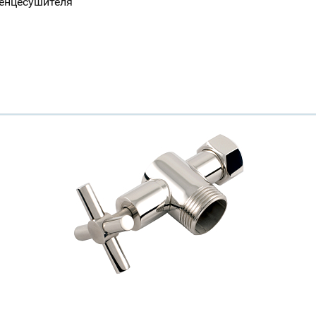
тенцесушителя
Ваш город
?