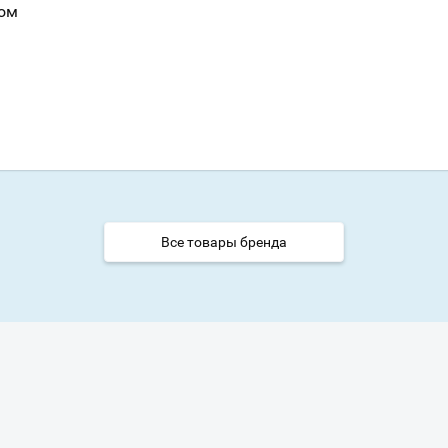
ром
Всё верно
Сменить город
Москва
Мурманск
Все товары бренда