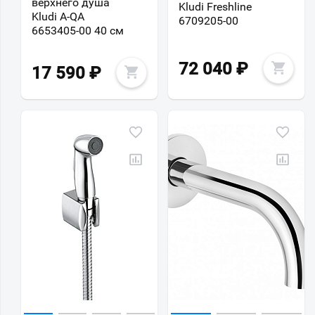
верхнего душа
Kludi Freshline
Kludi A-QA
6709205-00
6653405-00 40 см
72 040
₽
17 590
₽