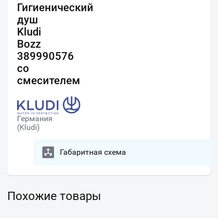
Гигиенический
душ
Kludi
Bozz
389990576
со
смесителем
Германия
(Kludi)
Габаритная схема
Похожие товары