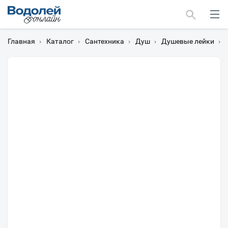
Главная
›
Каталог
›
Сантехника
›
Душ
›
Душевые лейки
›
Д
Москва
Мурманск