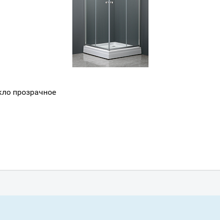
кло прозрачное
Ваш город
?