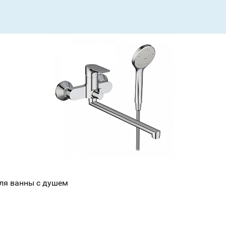
Всё верно
Сменить город
Москва
Мурманск
для ванны с душем