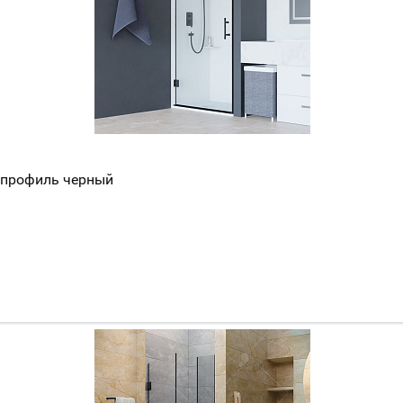
Всё верно
Сменить город
Москва
Мурманск
 профиль черный