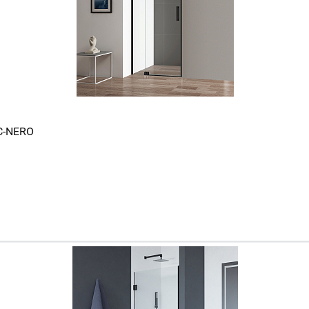
-C-NERO
Ваш город
?