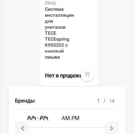
(TECE)
Система
инсталляции
для
унитазов
TECE
TECEspring
K955202 с
кнопкой
смыва
Нет в продаже
Бренды
1
/
14
AM.PM