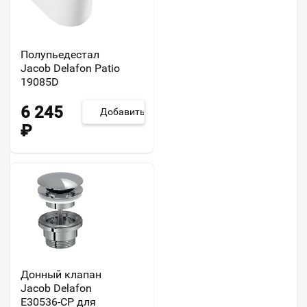
Полупьедестал
Jacob Delafon Patio
19085D
6 245
Добавить
₽
Донный клапан
Jacob Delafon
E30536-CP для