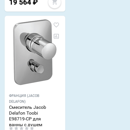
19 564
₽
ФРАНЦИЯ (JACOB
DELAFON)
Смеситель Jacob
Delafon Toobi
E98719-CP для
ванны с душем