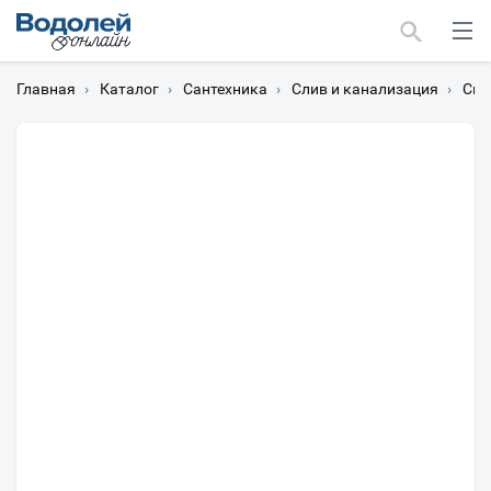
Главная
›
Каталог
›
Сантехника
›
Слив и канализация
›
Си
Москва
Мурманск