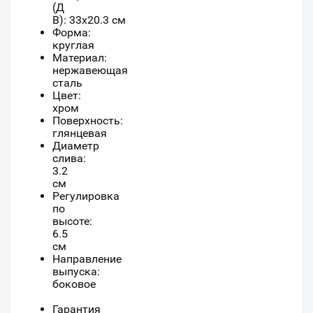
(Д
В):
33
x
20.3
см
Форма:
круглая
Материал:
нержавеющая
сталь
Цвет:
хром
Поверхность:
глянцевая
Диаметр
слива:
3.2
см
Регулировка
по
высоте:
6.5
см
Направление
выпуска:
боковое
Гарантия