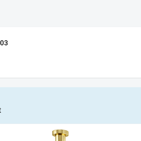
203
t