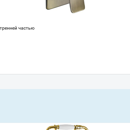
Всё верно
Сменить город
Москва
Мурманск
нутренней частью