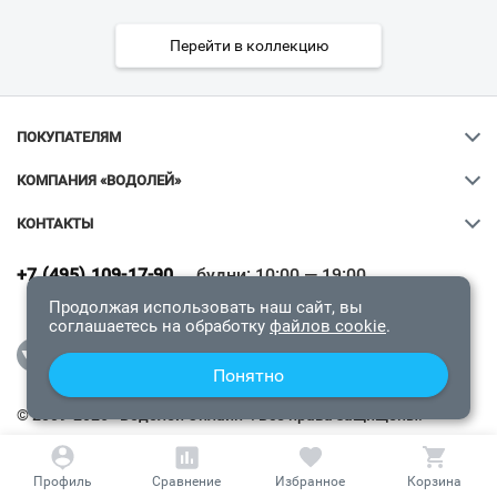
Перейти в коллекцию
ПОКУПАТЕЛЯМ
Ваш город
?
КОМПАНИЯ «ВОДОЛЕЙ»
Всё верно
Сменить город
КОНТАКТЫ
+7 (495) 109-17-90
будни: 10:00 — 19:00
выходные: 11:00 — 19:00
Продолжая использовать наш сайт, вы
соглашаетесь на обработку
файлов cookie
.
Понятно
© 2009-2026 «Водолей Онлайн». Все права защищены.