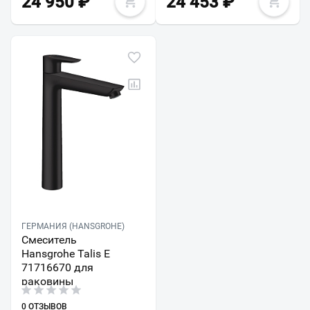
24 950
₽
24 453
₽
ГЕРМАНИЯ (HANSGROHE)
Смеситель
Hansgrohe Talis E
71716670 для
раковины
0 ОТЗЫВОВ