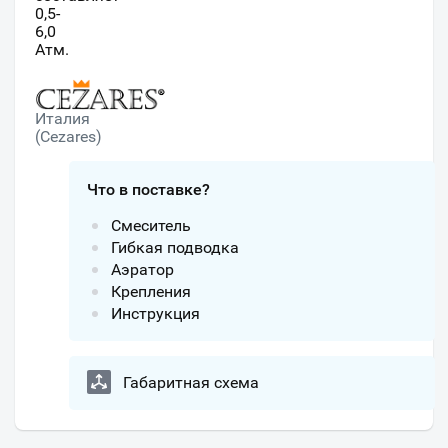
0,5-
6,0
Атм.
Италия
(Cezares)
Что в поставке?
Смеситель
Гибкая подводка
Аэратор
Крепления
Инструкция
Габаритная схема