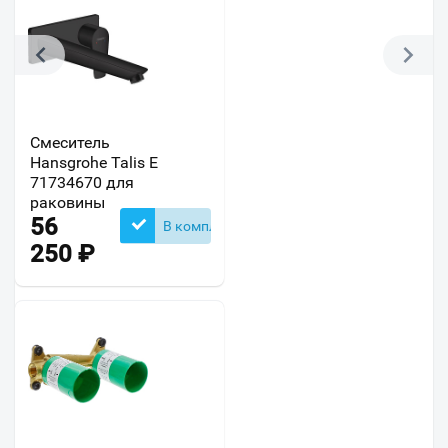
Смеситель
Hansgrohe Talis E
71734670 для
раковины
56
В комплекте
250
₽