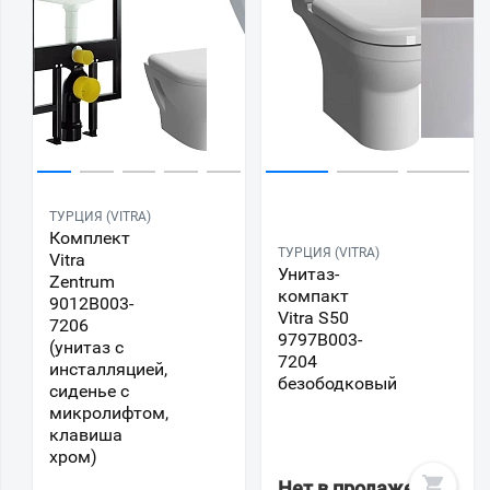
ТУРЦИЯ (VITRA)
Комплект
ТУРЦИЯ (VITRA)
Vitra
Унитаз-
Zentrum
компакт
9012B003-
Vitra S50
7206
9797B003-
(унитаз с
7204
инсталляцией,
безободковый
сиденье с
микролифтом,
клавиша
хром)
Нет в продаже