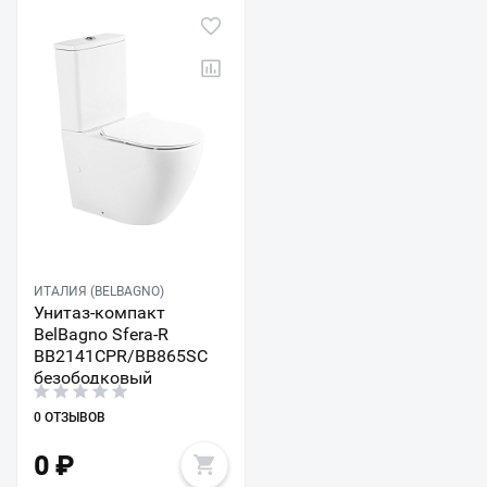
ИТАЛИЯ (BELBAGNO)
Унитаз-компакт
BelBagno Sfera-R
BB2141CPR/BB865SC
безободковый
0 ОТЗЫВОВ
0
₽