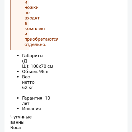
и
ножки
не
входят
в
комплект
и
приобретаются
отдельно.
Габариты
(Д
Ш):
100
x
70
см
Объем: 95 л
Вес
нетто:
62 кг
Гарантия: 10
лет
Испания
Чугунные
ванны
Roca