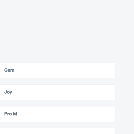
Gem
Joy
Pro M