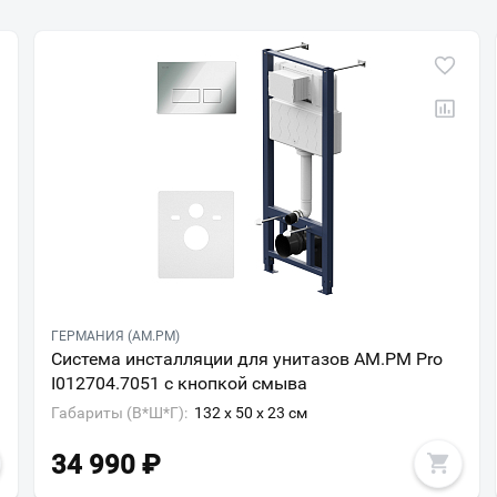
ГЕРМАНИЯ (AM.PM)
Система инсталляции для унитазов AM.PM Pro
I012704.7051 с кнопкой смыва
Габариты (В*Ш*Г):
132 x 50 x 23 см
34 990
₽