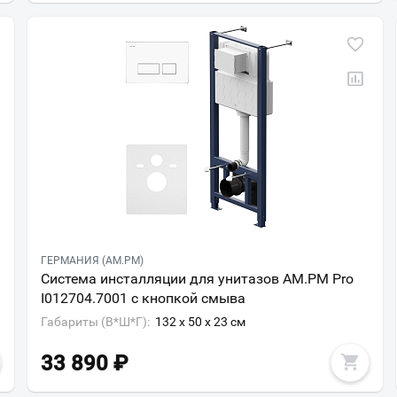
ГЕРМАНИЯ (AM.PM)
Система инсталляции для унитазов AM.PM Pro
I012704.7001 с кнопкой смыва
Габариты (В*Ш*Г):
132 x 50 x 23 см
33 890
₽