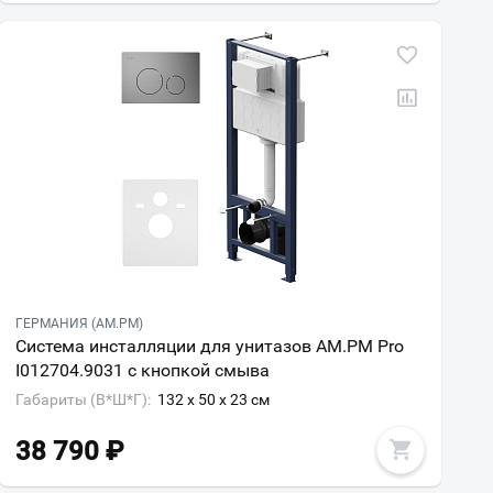
ГЕРМАНИЯ (AM.PM)
Система инсталляции для унитазов AM.PM Pro
I012704.9031 с кнопкой смыва
Габариты (В*Ш*Г):
132 x 50 x 23 см
38 790
₽