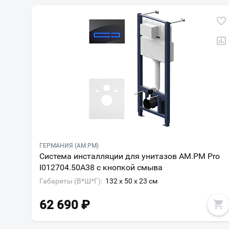
ГЕРМАНИЯ (AM.PM)
Система инсталляции для унитазов AM.PM Pro
I012704.50A38 с кнопкой смыва
Габариты (В*Ш*Г):
132 x 50 x 23 см
62 690
₽