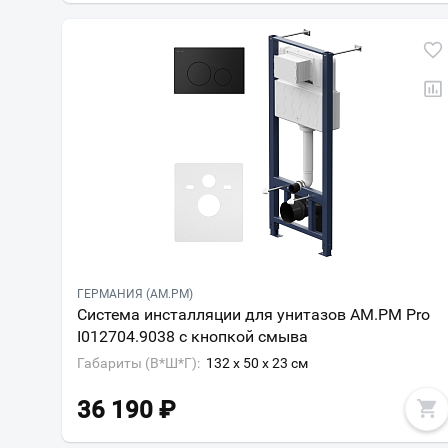
ГЕРМАНИЯ (AM.PM)
Система инсталляции для унитазов AM.PM Pro
I012704.9038 с кнопкой смыва
Габариты (В*Ш*Г):
132 x 50 x 23 см
36 190
₽