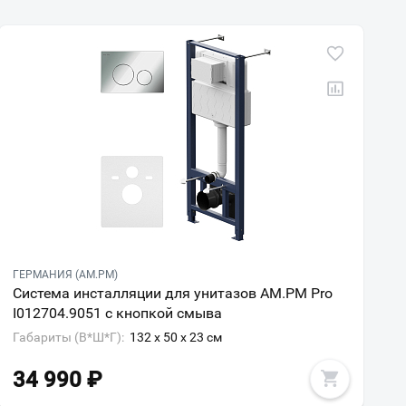
ГЕРМАНИЯ (AM.PM)
Система инсталляции для унитазов AM.PM Pro
I012704.9051 с кнопкой смыва
Габариты (В*Ш*Г):
132 x 50 x 23 см
34 990
₽