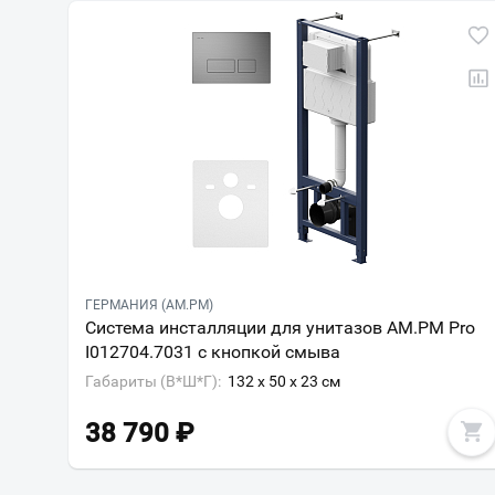
ГЕРМАНИЯ (AM.PM)
Система инсталляции для унитазов AM.PM Pro
I012704.7031 с кнопкой смыва
Габариты (В*Ш*Г):
132 x 50 x 23 см
38 790
₽