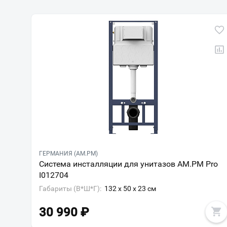
ГЕРМАНИЯ (AM.PM)
Система инсталляции для унитазов AM.PM Pro
I012704
Габариты (В*Ш*Г):
132 x 50 x 23 см
30 990
₽