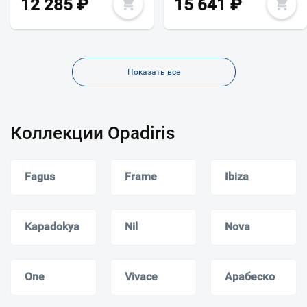
12 285
₽
15 641
₽
Показать все
Коллекции Opadiris
Fagus
Frame
Ibiza
Kapadokya
Nil
Nova
One
Vivace
Арабеско