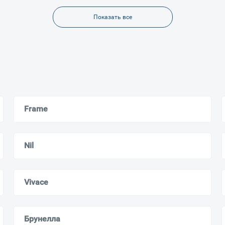
Ваш город
?
Показать все
Всё верно
Сменить город
Москва
Мурманск
Frame
Nil
Vivace
Брунелла