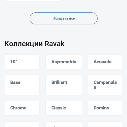
Показать все
Коллекции Ravak
10°
Asymmetric
Avocado
Base
Brilliant
Campanula
II
Chrome
Classic
Domino