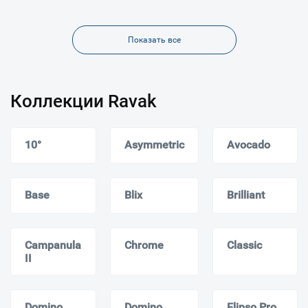
Показать все
Коллекции Ravak
10°
Asymmetric
Avocado
Base
Blix
Brilliant
Campanula
Chrome
Classic
II
Domino
Domino
Elipso Pro