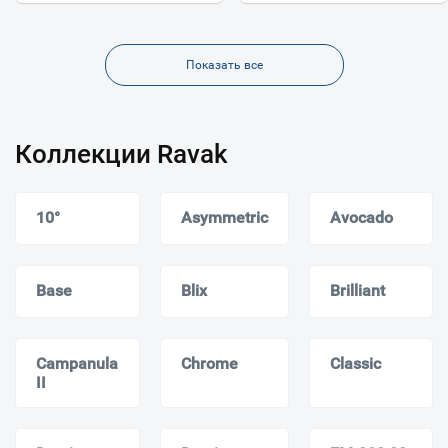
Показать все
Коллекции Ravak
10°
Asymmetric
Avocado
Base
Blix
Brilliant
Campanula
Chrome
Classic
II