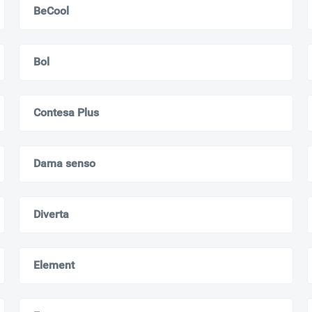
BeCool
Всё верно
Сменить город
Москва
Bol
Мурманск
Contesa Plus
Dama senso
Diverta
Element