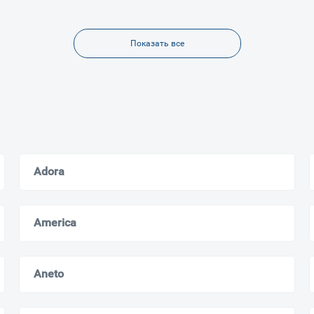
Показать все
Adora
America
Aneto
Ваш город
?